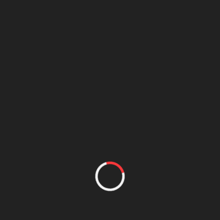
oja
uevo curso musical y para ello, ha querido preparar un
o conforman; Daniel Catalán, Curro Bono, Daniel Conde y
 se considera fundamental, necesario y prioritario el
o […]
LEER MÁS