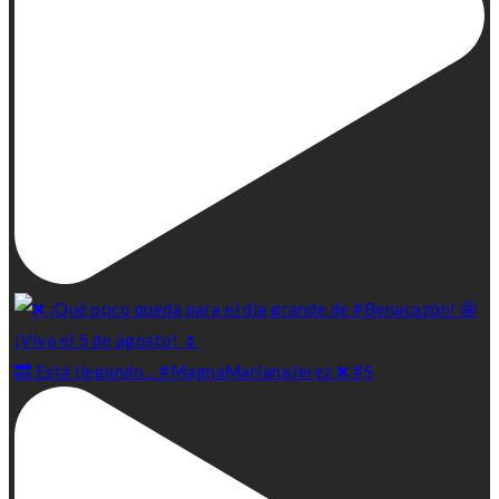
🔜 Está llegando... #MagnaMarianaJerez ❌ #S