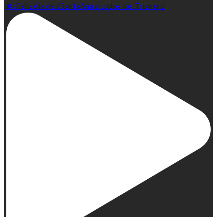
❌ ¡Feliz día de #SantaAna a todos los Trianero