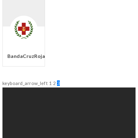
BandaCruzRoja
keyboard_arrow_left
1
2
3