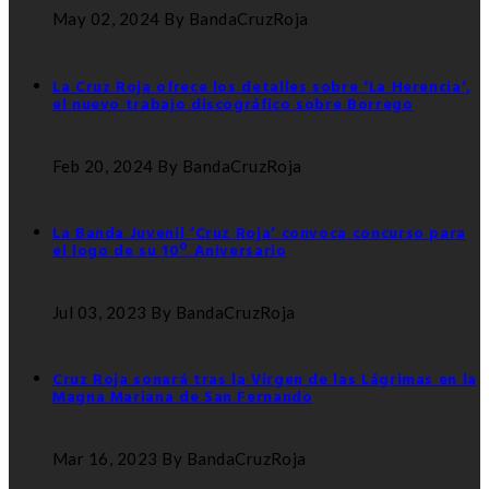
May 02, 2024
By BandaCruzRoja
La Cruz Roja ofrece los detalles sobre ‘La Herencia’,
el nuevo trabajo discográfico sobre Borrego
Feb 20, 2024
By BandaCruzRoja
La Banda Juvenil ‘Cruz Roja’ convoca concurso para
el logo de su 10º Aniversario
Jul 03, 2023
By BandaCruzRoja
Cruz Roja sonará tras la Virgen de las Lágrimas en la
Magna Mariana de San Fernando
Mar 16, 2023
By BandaCruzRoja