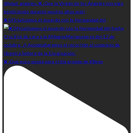
❌ Oficializamos el acuerdo con la Hermandad del
❌ ¡Qué poco queda para el día grande de #Bena