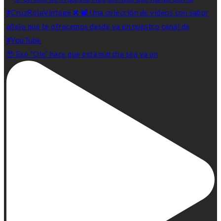
🥹 Ese “Ole” hace que esta marcha sea ya un